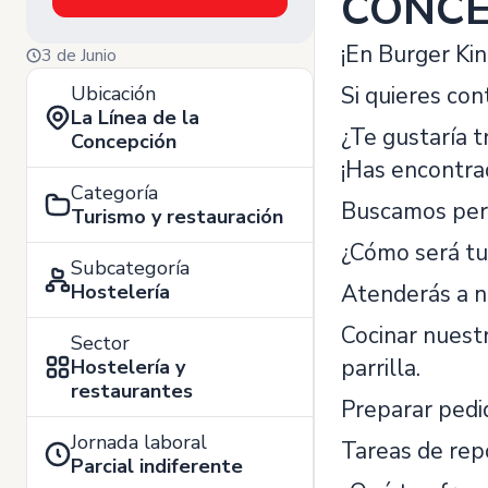
CONCE
¡En Burger Ki
3 de Junio
Ubicación
Si quieres con
La Línea de la
¿Te gustaría 
Concepción
¡Has encontrad
Categoría
Buscamos per
Turismo y restauración
¿Cómo será tu
Subcategoría
Hostelería
Atenderás a nu
Cocinar nuest
Sector
parrilla.
Hostelería y
restaurantes
Preparar pedid
Jornada laboral
Tareas de repo
Parcial indiferente