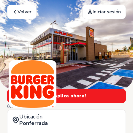
Volver
Iniciar sesión
¡Aplica ahora!
3 de Junio
Ubicación
Ponferrada