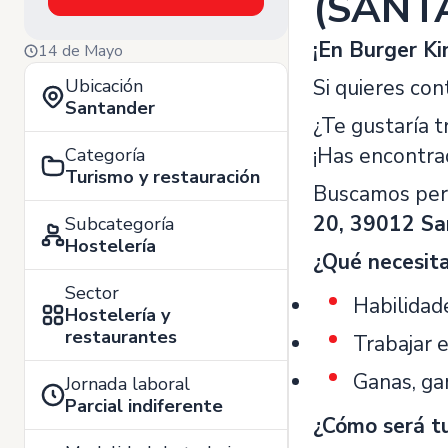
(SANT
¡En Burger Ki
14 de Mayo
Ubicación
Si quieres con
Santander
¿Te gustaría 
¡Has encontrad
Categoría
Turismo y restauración
Buscamos per
20, 39012 Sa
Subcategoría
Hostelería
¿Qué necesit
Sector
Habilidad
Hostelería y
restaurantes
Trabajar 
Ganas, ga
Jornada laboral
Parcial indiferente
¿Cómo será tu