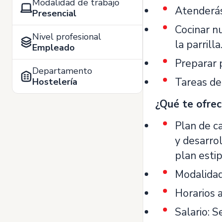
Modalidad de trabajo
Atenderás 
Presencial
Cocinar n
Nivel profesional
la parrilla
Empleado
Preparar 
Departamento
Tareas de
Hostelería
¿Qué te ofre
Plan de c
y desarrol
plan esti
Modalidad 
Horarios 
Salario: 