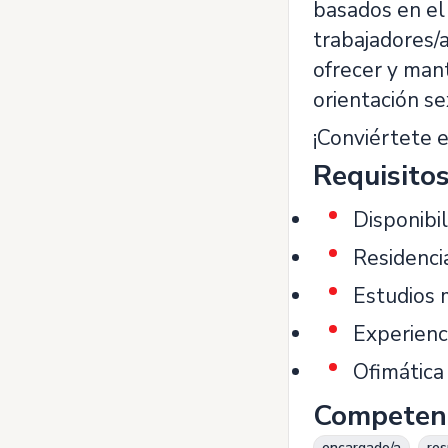
basados en el
trabajadores/
ofrecer y mant
orientación sex
¡Conviértete e
Requisito
Disponibi
Residencia
Estudios 
Experienc
Ofimática
Competen
encargado/a
re