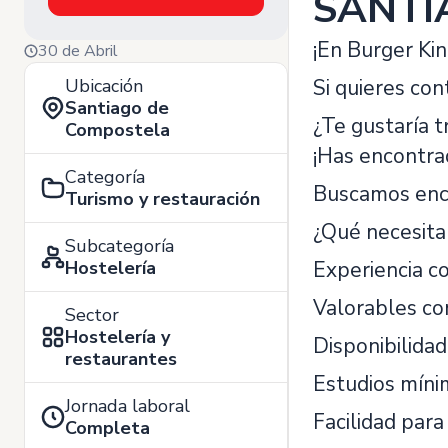
SANTI
¡En Burger Ki
30 de Abril
Ubicación
Si quieres con
Santiago de
¿Te gustaría 
Compostela
¡Has encontrad
Categoría
Buscamos enca
Turismo y restauración
¿Qué necesita
Subcategoría
Hostelería
Experiencia c
Valorables co
Sector
Hostelería y
Disponibilida
restaurantes
Estudios míni
Jornada laboral
Facilidad par
Completa